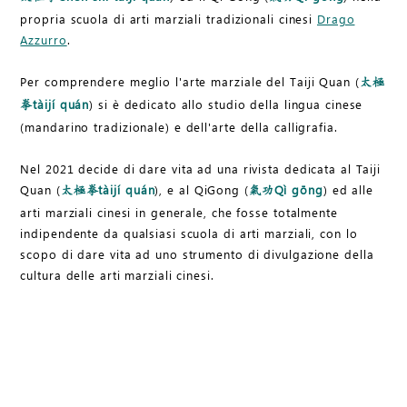
propria scuola di arti marziali tradizionali cinesi
Drago
Azzurro
.
Per comprendere meglio l'arte marziale del Taiji Quan (
太極
tàijí quán
) si è dedicato allo studio della lingua cinese
拳
(mandarino tradizionale) e dell'arte della calligrafia.
Nel 2021 decide di dare vita ad una rivista dedicata al Taiji
Quan (
tàijí quán
), e al QiGong (
Qì gōng
) ed alle
太極拳
氣功
arti marziali cinesi in generale, che fosse totalmente
indipendente da qualsiasi scuola di arti marziali, con lo
scopo di dare vita ad uno strumento di divulgazione della
cultura delle arti marziali cinesi.