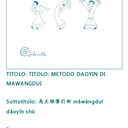
TITOLO: TITOLO: METODO DAOYIN DI
MAWANGDUI
Sottotitolo:
mǎwángduī
馬王堆導引術
dǎoyǐn shù