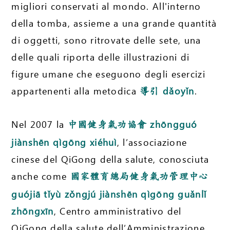
migliori conservati al mondo. All'interno
della tomba, assieme a una grande quantità
di oggetti, sono ritrovate delle sete, una
delle quali riporta delle illustrazioni di
figure umane che eseguono degli esercizi
appartenenti alla metodica
dǎoyǐn
.
導引
Nel 2007 la
zhōngguó
中國健身氣功協會
jiànshēn qìgōng xiéhuì
, l’associazione
cinese del QiGong della salute, conosciuta
anche come
國家體育總局健身氣功管理中心
guójiā tǐyù zǒngjú jiànshēn qìgōng guǎnlǐ
zhōngxīn
, Centro amministrativo del
QiGong della salute dell’Amministrazione