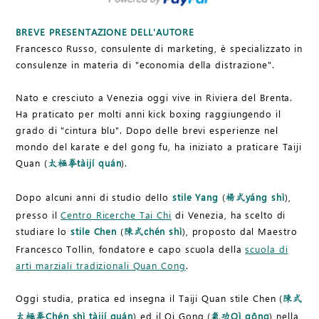
BREVE PRESENTAZIONE DELL'AUTORE
Francesco Russo, consulente di marketing, è specializzato in
consulenze in materia di "economia della distrazione".
Nato e cresciuto a Venezia oggi vive in Riviera del Brenta.
Ha praticato per molti anni kick boxing raggiungendo il
grado di "cintura blu". Dopo delle brevi esperienze nel
mondo del karate e del gong fu, ha iniziato a praticare Taiji
Quan (
tàijí quán
).
太極拳
Dopo alcuni anni di studio dello
stile Yang
(
yáng shì
),
楊式
presso il
Centro Ricerche Tai Chi
di Venezia, ha scelto di
studiare lo
stile Chen
(
chén shì
), proposto dal Maestro
陳式
Francesco Tollin, fondatore e capo scuola della
scuola di
arti marziali tradizionali Quan Cong
.
Oggi studia, pratica ed insegna il Taiji Quan stile Chen (
陳式
Chén shì tàijí quán
) ed il Qi Gong (
Qì gōng
) nella
太極拳
氣功