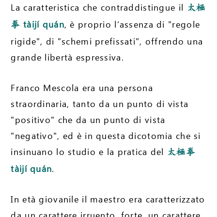
La caratteristica che contraddistingue il
太極
tàijí quán
, è proprio l’assenza di "regole
拳
rigide", di "schemi prefissati", offrendo una
grande libertà espressiva.
Franco Mescola era una persona
straordinaria, tanto da un punto di vista
"positivo" che da un punto di vista
"negativo", ed è in questa dicotomia che si
insinuano lo studio e la pratica del
太極拳
tàijí quán
.
In età giovanile il maestro era caratterizzato
da un carattere irruento, forte, un carattere