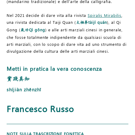
(mandarino tradizionale) e dell'arte della calligrafia.
Nel 2021 decide di dare vita alla rivista
Spiralis Mirabilis
,
una rivista dedicata al Taiji Quan (
tàijí quán
), al Qi
太極拳
Gong (
Qì gōng
) e alle arti marziali cinesi in generale,
氣功
che fosse totalmente indipendente da qualsiasi scuola di
arti marziali, con lo scopo di dare vita ad uno strumento di
divulgazione della cultura delle arti marziali cinesi.
Metti in pratica la vera conoscenza
實踐真知
shíjiàn zhēnzhī
Francesco Russo
NOTE SULLA TRASCRIZIONE FONETICA