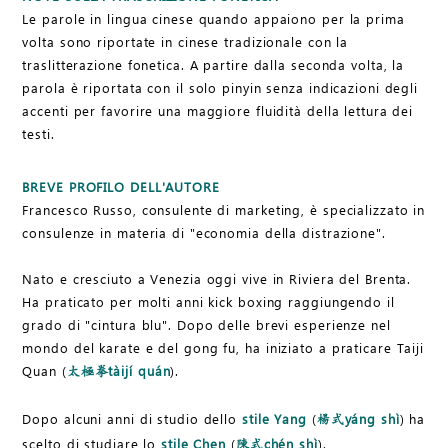
Le parole in lingua cinese quando appaiono per la prima
volta sono riportate in cinese tradizionale con la
traslitterazione fonetica. A partire dalla seconda volta, la
parola è riportata con il solo pinyin senza indicazioni degli
accenti per favorire una maggiore fluidità della lettura dei
testi.
BREVE PROFILO DELL'AUTORE
Francesco Russo, consulente di marketing, è specializzato in
consulenze in materia di "economia della distrazione".
Nato e cresciuto a Venezia oggi vive in Riviera del Brenta.
Ha praticato per molti anni kick boxing raggiungendo il
grado di "cintura blu". Dopo delle brevi esperienze nel
mondo del karate e del gong fu, ha iniziato a praticare Taiji
Quan (
tàijí quán
).
太極拳
Dopo alcuni anni di studio dello
stile Yang
(
yáng shì
) ha
楊式
scelto di studiare lo
stile Chen
(
chén shì
).
陳式