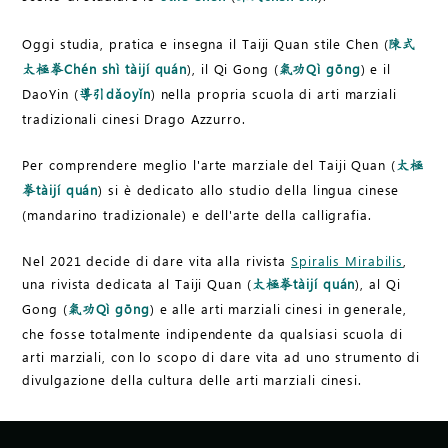
Oggi studia, pratica e insegna il Taiji Quan stile Chen (
陳式
Chén shì tàijí quán
), il Qi Gong (
Qì gōng
) e il
太極拳
氣功
DaoYin (
dǎoyǐn
) nella propria scuola di arti marziali
導引
tradizionali cinesi Drago Azzurro.
Per comprendere meglio l'arte marziale del Taiji Quan (
太極
tàijí quán
) si è dedicato allo studio della lingua cinese
拳
(mandarino tradizionale) e dell'arte della calligrafia.
Nel 2021 decide di dare vita alla rivista
Spiralis Mirabilis
,
una rivista dedicata al Taiji Quan (
tàijí quán
), al Qi
太極拳
Gong (
Qì gōng
) e alle arti marziali cinesi in generale,
氣功
che fosse totalmente indipendente da qualsiasi scuola di
arti marziali, con lo scopo di dare vita ad uno strumento di
divulgazione della cultura delle arti marziali cinesi.