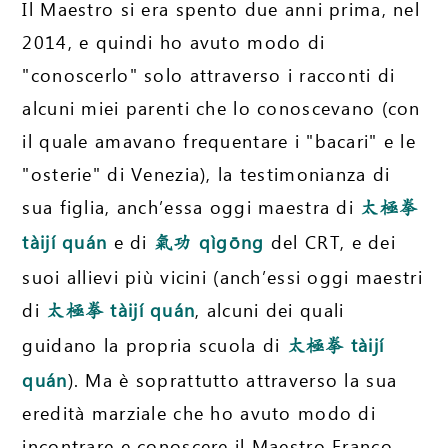
Il Maestro si era spento due anni prima, nel
2014, e quindi ho avuto modo di
"conoscerlo" solo attraverso i racconti di
alcuni miei parenti che lo conoscevano (con
il quale amavano frequentare i "bacari" e le
"osterie" di Venezia), la testimonianza di
sua figlia, anch’essa oggi maestra di
太極拳
tàijí quán
e di
qìgōng
del CRT, e dei
氣功
suoi allievi più vicini (anch’essi oggi maestri
di
tàijí quán
, alcuni dei quali
太極拳
guidano la propria scuola di
tàijí
太極拳
quán
). Ma è soprattutto attraverso la sua
eredità marziale che ho avuto modo di
incontrare e conoscere il Maestro Franco