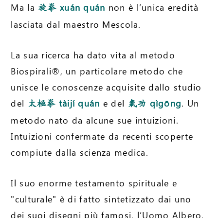
Ma la
xuán quán
non è l’unica eredità
旋拳
lasciata dal maestro Mescola.
La sua ricerca ha dato vita al metodo
Biospirali®, un particolare metodo che
unisce le conoscenze acquisite dallo studio
del
tàijí quán
e del
qìgōng
. Un
太極拳
氣功
metodo nato da alcune sue intuizioni.
Intuizioni confermate da recenti scoperte
compiute dalla scienza medica.
Il suo enorme testamento spirituale e
"culturale" è di fatto sintetizzato dai uno
dei suoi disegni più famosi, l’Uomo Albero,