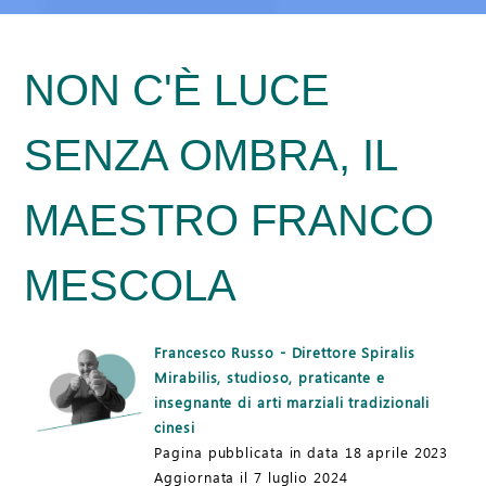
NON C'È LUCE
SENZA OMBRA, IL
MAESTRO FRANCO
MESCOLA
Francesco Russo - Direttore Spiralis
Mirabilis, studioso, praticante e
insegnante di arti marziali tradizionali
cinesi
Pagina pubblicata in data 18 aprile 2023
Aggiornata il 7 luglio 2024