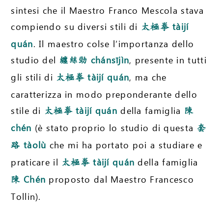
sintesi che il Maestro Franco Mescola stava
compiendo su diversi stili di
tàijí
太極拳
quán
. Il maestro colse l’importanza dello
studio del
chánsījìn
, presente in tutti
纏絲勁
gli stili di
tàijí quán
, ma che
太極拳
caratterizza in modo preponderante dello
stile di
tàijí quán
della famiglia
太極拳
陳
chén
(è stato proprio lo studio di questa
套
tàolù
che mi ha portato poi a studiare e
路
praticare il
tàijí quán
della famiglia
太極拳
Chén
proposto dal Maestro Francesco
陳
Tollin).