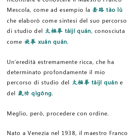
Mescola, come ad esempio la
tào lù
套路
che elaborò come sintesi del suo percorso
di studio del
tàijí quán
, conosciuta
太極拳
come
xuán quán
.
旋拳
Un’eredità estremamente ricca, che ha
determinato profondamente il mio
percorso di studio del
tàijí quán
e
太極拳
del
qìgōng
.
氣功
Meglio, però, procedere con ordine.
Nato a Venezia nel 1938, il maestro Franco