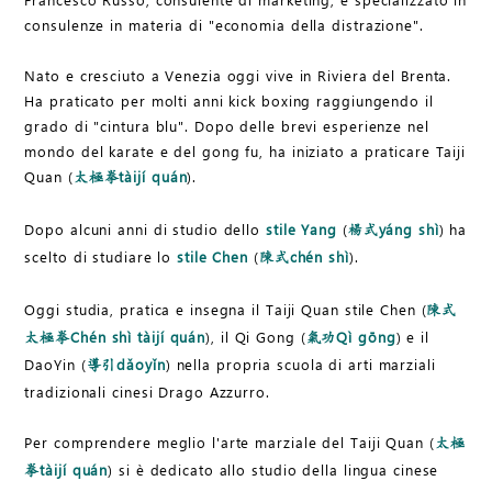
consulenze in materia di "economia della distrazione".
Nato e cresciuto a Venezia oggi vive in Riviera del Brenta.
Ha praticato per molti anni kick boxing raggiungendo il
grado di "cintura blu". Dopo delle brevi esperienze nel
mondo del karate e del gong fu, ha iniziato a praticare Taiji
Quan (
tàijí quán
).
太極拳
Dopo alcuni anni di studio dello
stile Yang
(
yáng shì
) ha
楊式
scelto di studiare lo
stile Chen
(
chén shì
).
陳式
Oggi studia, pratica e insegna il Taiji Quan stile Chen (
陳式
Chén shì tàijí quán
), il Qi Gong (
Qì gōng
) e il
太極拳
氣功
DaoYin (
dǎoyǐn
) nella propria scuola di arti marziali
導引
tradizionali cinesi Drago Azzurro.
Per comprendere meglio l'arte marziale del Taiji Quan (
太極
tàijí quán
) si è dedicato allo studio della lingua cinese
拳